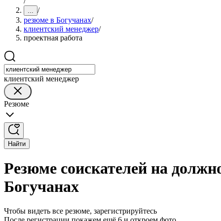
/
/
...
резюме в Богучанах
/
клиентский менеджер
/
проектная работа
клиентский менеджер
Резюме
Найти
Резюме соискателей на должн
Богучанах
Чтобы видеть все резюме, зарегистрируйтесь
После регистрации покажем ещё 6 и откроем фото