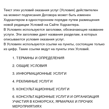
Текст этих условий оказания услуг (Условия) действителен
на момент подписания Договора может быть изменен
Хэдхантером в одностороннем порядке путем размещения
новой редакции Условий на Сайте Хэдхантера.
В Условиях используются заголовки, обозначающие название
услуги. Эти заголовки дают названия разделам, в которых
описываются условия оказания услуг.
В Условиях используются ссылки на пункты, состоящие только
из цифр. Такие ссылки ведут на пункты этих Условий.
1. ТЕРМИНЫ И ОПРЕДЕЛЕНИЯ
2. ОБЩИЕ УСЛОВИЯ
3. ИНФОРМАЦИОННЫЕ УСЛУГИ
1.1. Хэдхантер, или
Хэдхантер, ООО
4. РЕКЛАМНЫЕ УСЛУГИ
HeadHunter, или
«Хэдхантер», ИНН
2.1. Типы и статусы регистрации
5. КОНСУЛЬТАЦИОННЫЕ УСЛУГИ
Исполнитель
7718620740, адрес:
Типы регистрации
3.1. Предоставление доступа к базе данных
2.2. Активация услуг
6. КОНСУЛЬТАЦИОННЫЕ УСЛУГИ И ОРГАНИЗАЦИЯ
125047, г. Москва,
резюме с предложениями Соискателей
Описание и активация
УЧАСТИЯ В КОНКУРСАХ, ЯРМАРКАХ И ПРОЧИХ
2.1.1. Заказчику может быть присвоен один
4.0. Общие условия оказания рекламных услуг
внутригородская
о трудоустройстве с возможностью просмотра
МЕРОПРИЯТИЯХ
из Типов регистраций.
территория
4.0.1. Хэдхантер оказывает Заказчику услугу