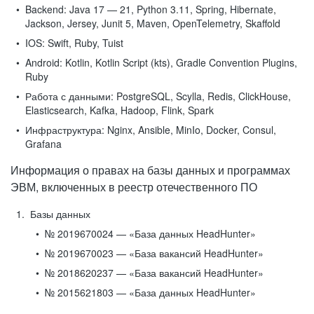
Backend:
Java 17 — 21, Python 3.11, Spring, Hibernate,
Jackson, Jersey, Junit 5, Maven, OpenTelemetry, Skaffold
IOS:
Swift, Ruby, Tuist
Android:
Kotlin, Kotlin Script (kts), Gradle Convention Plugins,
Ruby
Работа с данными:
PostgreSQL, Scylla, Redis, ClickHouse,
Elasticsearch, Kafka, Hadoop, Flink, Spark
Инфраструктура:
Nginx, Ansible, MinIo, Docker, Consul,
Grafana
Информация о правах на базы данных и программах
ЭВМ, включенных в реестр отечественного ПО
Базы данных
№ 2019670024 — «База данных HeadHunter»
№ 2019670023 — «База вакансий HeadHunter»
№ 2018620237 — «База вакансий HeadHunter»
№ 2015621803 — «База данных HeadHunter»