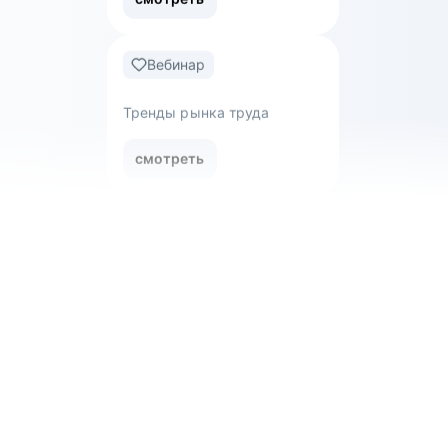
Вебинар
Как войти в ИТ в 2024 году
смотреть
Вебинар
Тренды рынка труда
смотреть
Вебинар
Обнуляться — не страшно:
как уволиться с нелюбимой
работы и перейти в новую