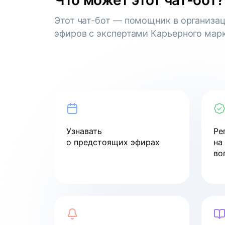
Что может этот чат-бот?
смотреть
Этот чат-бот — помощник в организа
эфиров с экспертами Карьерного марк
Вебинар
Как пройти собеседование
в компанию мечты
смотреть
Узнавать
Ре
Вебинар
о предстоящих эфирах
на
во
Как войти в ИТ в 2024 году
смотреть
Вебинар