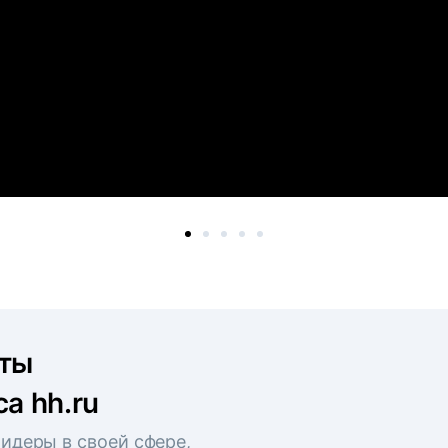
рты
а hh.ru
идеры в своей сфере,