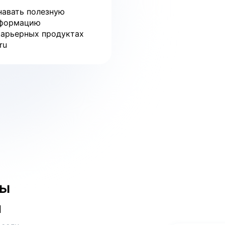
навать полезную
формацию
карьерных продуктах
ru
бы
и