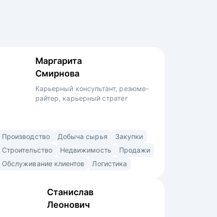
Маргарита
Смирнова
Карьерный консультант, резюме-
райтер, карьерный стратег
Карьерный консультант со специализацией
Производство
Добыча сырья
Закупки
в строительстве, производстве,
Строительство
Недвижимость
Продажи
промышленности, промышленной
Обслуживание клиентов
Логистика
безопасности, добыче сырья, продажах,
снабжении, закупках, логистике,
Станислав
образовании, HR. • Помогла
Леонович
с трудоустройством топ-менеджерам,
руководителям и экспертам в крупные