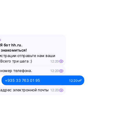
сферу
смотреть
Вебинар
u
Я бот hh.ru.
Что такое work-life balance
 знакомиться!
для творческого человека:
истрации отправьте нам ваши
как успевать развиваться
Всего три шага :)
12:20
и не выгорать?
 номер телефона.
12:20
смотреть
+935 33 763 01 95
12:20
 адрес электронной почты
12:20
Вебинар
alesya-pochta@ya.ru.
12:20
 ваше имя
Как управлять ожиданиями
12:20
стейкхолдеров
смотреть