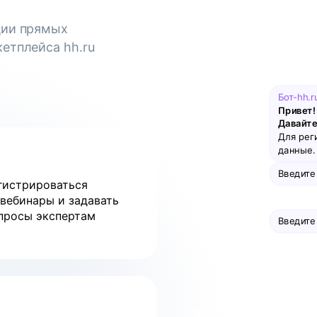
ции прямых
етплейса hh.ru
Бот-hh.r
Привет! 
Давайте
Для рег
данные. 
Введите
гистрироваться
 вебинары и задавать
просы экспертам
Введите
Введите