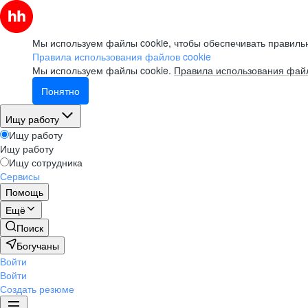
и не выгорать?
смотреть
Мы используем файлы cookie, чтобы обеспечивать правильн
Правила использования файлов cookie
Мы используем файлы cookie.
Правила использования файл
Вебинар
Понятно
Ищу работу
Как управлять ожиданиями
стейкхолдеров
Ищу работу
Ищу работу
Ищу сотрудника
смотреть
Сервисы
Помощь
Ещё
Вебинар
Поиск
Как пройти собеседование
Богучаны
в компанию мечты
Войти
Войти
смотреть
Создать резюме