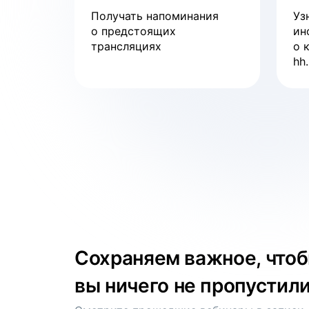
Тренды рынка труда
Получать напоминания
Уз
о предстоящих
ин
трансляциях
о 
смотреть
hh.
Сохраняем важное, что
вы ничего не пропустил