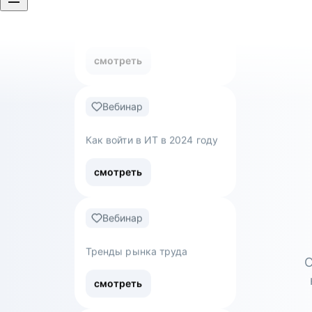
Вебинар
Как войти в ИТ в 2024 году
смотреть
Вебинар
Тренды рынка труда
смотреть
Вебинар
С
Обнуляться — не страшно:
как уволиться с нелюбимой
работы и перейти в новую