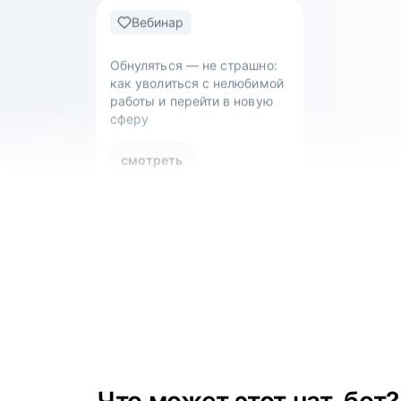
сферу
смотреть
Вебинар
Что такое work-life balance
для творческого человека:
как успевать развиваться
и не выгорать?
смотреть
Вебинар
Как управлять ожиданиями
стейкхолдеров