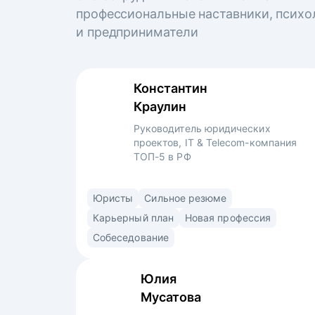
профессиональные наставники, психо
и предприниматели
Константин
Краулин
Руководитель юридических
проектов, IT & Telecom-компания
ТОП-5 в РФ
6 лет успешного опыта в юридическом
Юристы
Сильное резюме
департаменте в 4-х компаниях.
Карьерный план
Новая профессия
Специализируюсь на IT более 3 лет. Прошёл
Собеседование
путь от второкурсника-стажера
в юридическом консалтинге до руководителя
Юлия
проектов в крупнейшей IT&телеком-
Мусатова
компании.