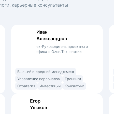
логи, карьерные консультанты
Иван
Александров
ex-Руководитель проектного
офиса в Ozon.Технологии
Профессиональный управленец,
Высший и средний менеджмент
преподаватель и консультант. Использую
Управление персоналом
Тренинги
продуктовый подход (market/product fit)
Стратегия
Инвестиции
Консалтинг
в найме. Знаю ожидания рекрутеров,
нанимающих менеджеров и владельцев
Егор
компаний. • Выстраиваю сторителлинг
Ушаков
в резюме и самопрезентации для раскрытия
вашей профессиональной личности •