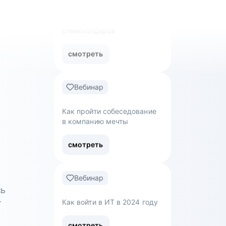
смотреть
Вебинар
Как управлять ожиданиями
стейкхолдеров
смотреть
Вебинар
Как пройти собеседование
в компанию мечты
сь
т
смотреть