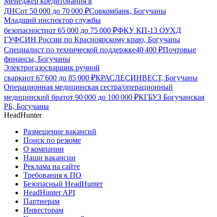
Менеджер кредитования в
ДНС
от
50 000
до
70 000
₽
Совкомбанк, Богучаны
Младший инспектор службы
безопасности
от
65 000
до
75 000
₽
ФКУ КП-13 ОУХД
ГУФСИН России по Красноярскому краю, Богучаны
Специалист по технической поддержке
40 400
₽
Почтовые
финансы, Богучаны
Электрогазосварщик ручной
сварки
от
67 600
до
85 000
₽
КРАСЛЕСИНВЕСТ, Богучаны
Операционная медицинская сестра/операционный
медицинский брат
от
90 000
до
100 000
₽
КГБУЗ Богучанская
РБ, Богучаны
HeadHunter
Размещение вакансий
Поиск по резюме
О компании
Наши вакансии
Реклама на сайте
Требования к ПО
Безопасный HeadHunter
HeadHunter API
Партнерам
Инвесторам