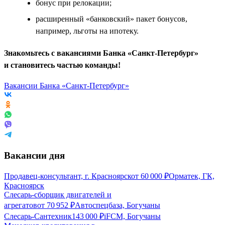
бонус при релокации;
расширенный «банковский» пакет бонусов,
например, льготы на ипотеку.
Знакомьтесь с вакансиями Банка «Санкт-Петербург»
и становитесь частью команды!
Вакансии Банка «Санкт-Петербург»
Вакансии дня
Продавец-консультант, г. Красноярск
от
60 000
₽
Орматек, ГК,
Красноярск
Слесарь-сборщик двигателей и
агрегатов
от
70 952
₽
Автоспецбаза, Богучаны
Слесарь-Сантехник
143 000
₽
iFCM, Богучаны