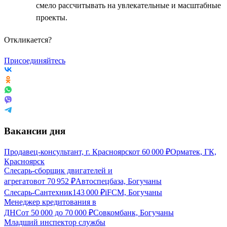
смело рассчитывать на увлекательные и масштабные
проекты.
Откликается?
Присоединяйтесь
Вакансии дня
Продавец-консультант, г. Красноярск
от
60 000
₽
Орматек, ГК,
Красноярск
Слесарь-сборщик двигателей и
агрегатов
от
70 952
₽
Автоспецбаза, Богучаны
Слесарь-Сантехник
143 000
₽
iFCM, Богучаны
Менеджер кредитования в
ДНС
от
50 000
до
70 000
₽
Совкомбанк, Богучаны
Младший инспектор службы