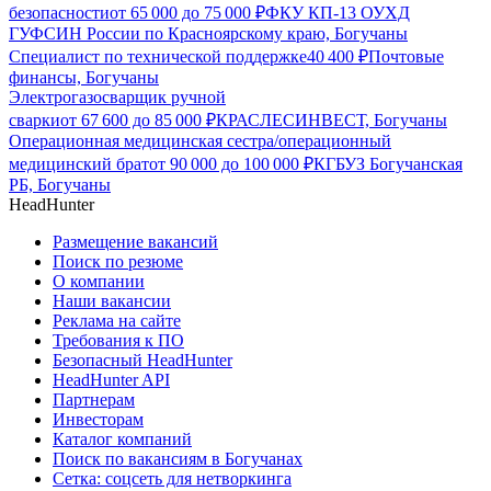
безопасности
от
65 000
до
75 000
₽
ФКУ КП-13 ОУХД
ГУФСИН России по Красноярскому краю, Богучаны
Специалист по технической поддержке
40 400
₽
Почтовые
финансы, Богучаны
Электрогазосварщик ручной
сварки
от
67 600
до
85 000
₽
КРАСЛЕСИНВЕСТ, Богучаны
Операционная медицинская сестра/операционный
медицинский брат
от
90 000
до
100 000
₽
КГБУЗ Богучанская
РБ, Богучаны
HeadHunter
Размещение вакансий
Поиск по резюме
О компании
Наши вакансии
Реклама на сайте
Требования к ПО
Безопасный HeadHunter
HeadHunter API
Партнерам
Инвесторам
Каталог компаний
Поиск по вакансиям в Богучанах
Сетка: соцсеть для нетворкинга